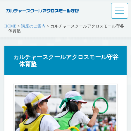
toggle
naviga
HOME
>
講座のご案内
>
カルチャースクールアクロスモール守谷
体育塾
カルチャースクールアクロスモール守谷
体育塾